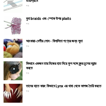
ডায়াগ্রামে
শখ
বুনা braids এবং স্পোক উপর plaits
শখ
আংকারা-দেশীয় লোম - বিলাসিতা পণ্যের জন্য সুতা
শখ
কিভাবে একজন তার নিজের হাত দিয়ে ফুল সঙ্গে সুন্দর চুলের ব্যান্ড
করতে
শখ
তাদের হাতে কারু: কিভাবে Lynx এর থাবা থেকে কাগজ তৈরি করতে
শখ