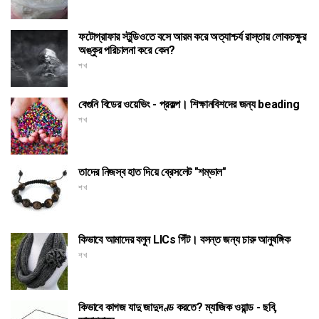
ফটোগ্রাফার স্টুডিওতে বসে আরম করে অত্যাশ্চর্য রাস্তায় লোকচক্ষুর
অঙ্কুর পরিচালনা করে কেন?
শখ
বেগুনি বিডের ওয়েভিং - প্রকল্প। শিক্ষানবিশদের জন্য beading
শখ
তাদের নিজস্ব হাত দিয়ে ব্রেসলেট "শম্ভাল"
শখ
কিভাবে আমাদের বলুন LICs গিঁট। বসন্ত জন্য চারু আনুষঙ্গিক
শখ
কিভাবে কাগজ যাদু জাদুদণ্ড করতে? ম্যাজিক ওয়ান্ড - ছবি,