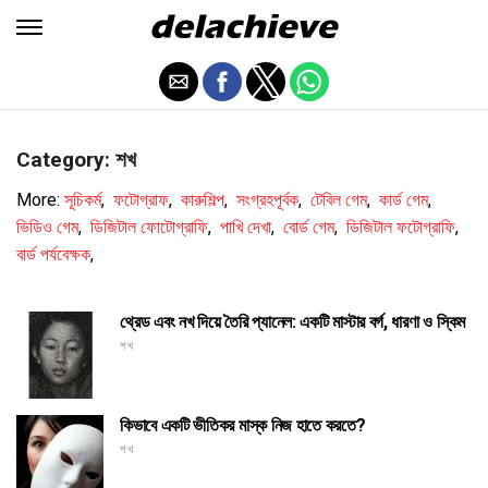
Category: শখ
More:
সূচিকর্ম
,
ফটোগ্রাফ
,
কারুশিল্প
,
সংগ্রহপূর্বক
,
টেবিল গেম
,
কার্ড গেম
,
ভিডিও গেম
,
ডিজিটাল ফোটোগ্রাফি
,
পাখি দেখা
,
বোর্ড গেম
,
ডিজিটাল ফটোগ্রাফি
,
বার্ড পর্যবেক্ষক
,
থ্রেড এবং নখ দিয়ে তৈরি প্যানেল: একটি মাস্টার বর্গ, ধারণা ও স্কিম
শখ
কিভাবে একটি ভীতিকর মাস্ক নিজ হাতে করতে?
শখ